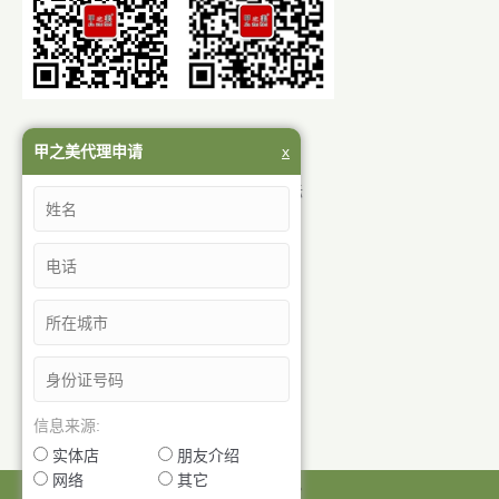
岳阳市甲之美生物科技有限公司
甲之美代理申请
x
地址：岳阳市岳阳楼区青年中路华城国际
咨询热线：0730-8210388
销售热线：13575012598
客服 QQ：68581133
技术 QQ：414001990
官 网：www.jiazhimei.com
客服微信号：jiazhimei888
找到我们在：
信息来源:
实体店
朋友介绍
网络
其它