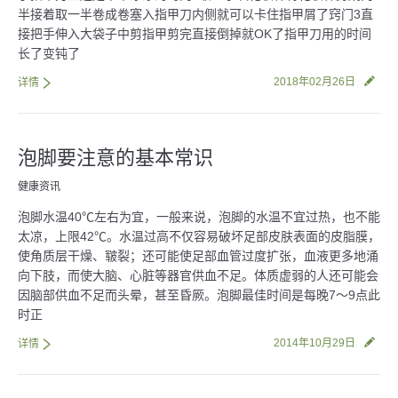
半接着取一半卷成卷塞入指甲刀内侧就可以卡住指甲屑了窍门3直
接把手伸入大袋子中剪指甲剪完直接倒掉就OK了指甲刀用的时间
长了变钝了
2018年02月26日
详情
泡脚要注意的基本常识
健康资讯
泡脚水温40℃左右为宜，一般来说，泡脚的水温不宜过热，也不能
太凉，上限42℃。水温过高不仅容易破坏足部皮肤表面的皮脂膜，
使角质层干燥、皲裂；还可能使足部血管过度扩张，血液更多地涌
向下肢，而使大脑、心脏等器官供血不足。体质虚弱的人还可能会
因脑部供血不足而头晕，甚至昏厥。泡脚最佳时间是每晚7～9点此
时正
2014年10月29日
详情