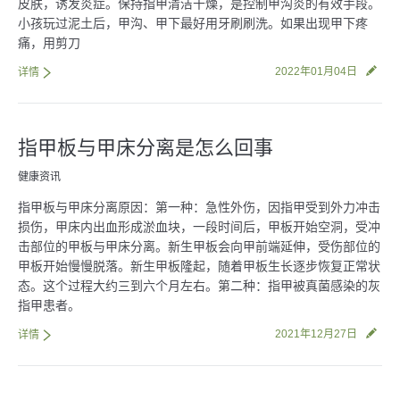
皮肤，诱发炎症。保持指甲清洁干燥，是控制甲沟炎的有效手段。
联系我们
小孩玩过泥土后，甲沟、甲下最好用牙刷刷洗。如果出现甲下疼
痛，用剪刀
2022年01月04日
详情
指甲板与甲床分离是怎么回事
健康资讯
指甲板与甲床分离原因：第一种：急性外伤，因指甲受到外力冲击
损伤，甲床内出血形成淤血块，一段时间后，甲板开始空洞，受冲
击部位的甲板与甲床分离。新生甲板会向甲前端延伸，受伤部位的
甲板开始慢慢脱落。新生甲板隆起，随着甲板生长逐步恢复正常状
态。这个过程大约三到六个月左右。第二种：指甲被真菌感染的灰
指甲患者。
2021年12月27日
详情