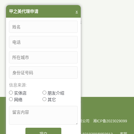
岳阳市甲之美生物科技有限公司
甲之美代理申请
x
地址：岳阳市岳阳楼区青年中路华城国际
咨询热线：0730-8210388
销售热线：13575012598
客服 QQ：68581133
技术 QQ：414001990
官 网：www.jiazhimei.com
客服微信号：jiazhimei888
找到我们在：
信息来源:
实体店
朋友介绍
网络
其它
Copyright © 2022 岳阳市甲之美生物科技有限公司
湘ICP备2023029099
号
提交