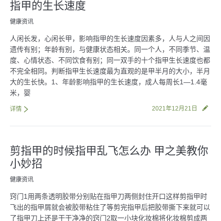
指甲的生长速度
健康资讯
人闲长发，心闲长甲，影响指甲的生长速度因素多，人与人之间因
遗传有别；年龄有别，与健康状态相关。同一个人，不同季节、温
度、心情状态、不同饮食有别；同一双手的十个指甲生长速度也都
不完全相同。判断指甲生长速度最为直观的是甲半月的大小，半月
大的生长快。1、年龄影响指甲的生长速度，成人每周长1—1.4毫
米，婴
2021年12月21日
详情
剪指甲的时候指甲乱飞怎么办 甲之美教你
小妙招
健康资讯
窍门1用两条透明胶带分别贴在指甲刀两侧封住开口这样剪指甲时
飞出的指甲屑就会被胶带粘住了等剪完指甲后把胶带撕下来就可以
了指甲刀上还是干干净净的窍门2取一小块化妆棉将化妆棉剪成两