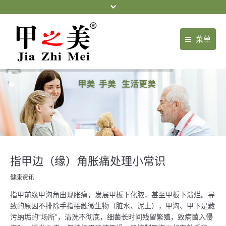
菜单
首页
关于我们
产品中心
门店展示
新闻中心
指甲边（缘）角胀痛处理小常识
健康常识
健康资讯
指甲前缘甲沟角出现胀痛，发展甲板下化脓，甚至甲板下溃烂。导
常见案例
致的原因不排除手指接触微生物（脏水、泥土），甲沟、甲下是藏
污纳垢的“场所”，清洗不彻底，细菌长时间残留繁殖，致病菌入侵
项目合作