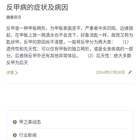
反甲病的症状及病因
健康资讯
反甲是一种甲板畸形，为甲板表面变平，严重者中央凹陷、边缘翘
起，在甲板上放一两滴水也不会流下，好象汤匙一样，故而又称为
匙状甲。反甲的原因尚不清楚，一般将反甲分为两大类： （1）
遗传性和先天性：可以仅有甲板的独立畸形，或是全身疾病的一部
分。后者除反甲外还有其他异常体征。 （2）后天性：绝大多数
反甲为后天
2014年07月20日
详情
甲之美动态
行业新闻