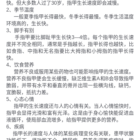
快。但大多数人过了30岁，指甲生长速度即会减慢。
联系我们
2、季节温度
一般夏季指甲长得最快，冬季长得最慢。冬季生活温度
环境高的，生长快。
3、脚手有别
手指甲要比脚趾甲生长快3—4倍。每个指甲的生长速
度并不完全相同，通常是手指越长，指甲长得也越快，比
如食指、中指和无名指要比大拇指和小拇指的指甲长得
快。
4、饮食营养
营养不良或服用某些药物也可能影响指甲的生长速度。
营养不良指甲便会生长缓慢，缺乏维生素A和B会导致指甲
脆弱，并带有水平和垂直的脊并出现一些横沟线，缺钙，
宜脆裂，抵抗力差。
5、心态心情
指甲的生长速度还与人的心情有关。当人心情愉快时，
指甲会显得光滑和富有光泽。这是由于身心愉快能促进血
液循环，使局部血流增多，给指甲提供更多的营养。
6、疾病
指甲长的速度与人体的某些病理变化有关联，患甲状腺